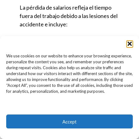
La pérdida de salarios refleja el tiempo
fuera del trabajo debido a las lesiones del
accidente e incluye:
Bonificaciones.
We use cookies on our website to enhance your browsing experience,
personalize the content you see, and remember your preferences
Horas extras.
during repeat visits. Cookies also help us analyze site traffic and
Tiempo de vacaciones.
understand how our visitors interact with different sections of the site,
allowing us to improve functionality and performance. By clicking
Pérdida de capacidad de ganancia.
“Accept All”, you consent to the use of all cookies, including those used
for analytics, personalization, and marketing purposes.
DAÑOS NO-ECONÓMICOS
Los daños no económicos son pérdidas o
Accept
lesiones que sufre la víctima de un
accidente pero que no se expresan en