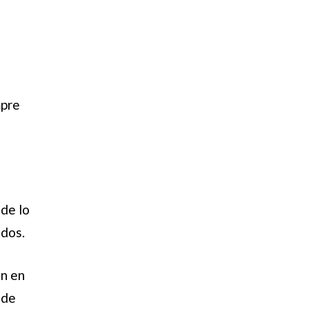
mpre
de lo
ados.
an en
ede