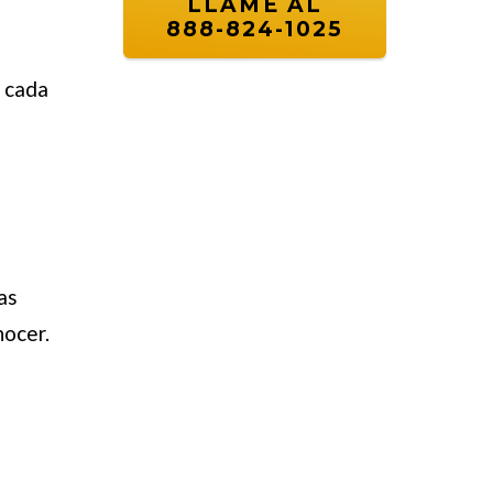
LLAME AL
888-824-1025
r cada
as
nocer.