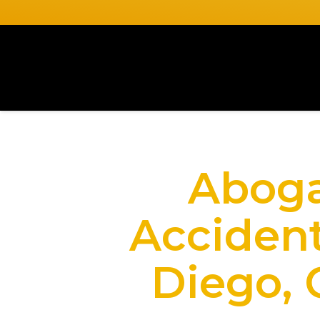
Abog
Acciden
Diego, 