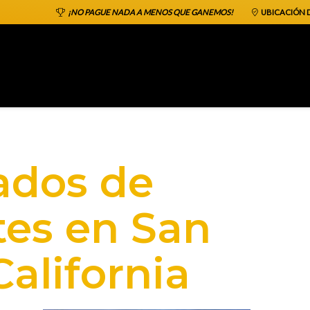
¡NO PAGUE NADA A MENOS QUE GANEMOS!
UBICACIÓN D
ados de
tes en San
California