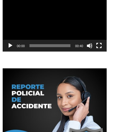
de
vídeo
00:00
00:40