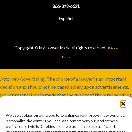
866-393-6621
Español
Copyright © My Lawyer Mark, all rights reserved.
|
Privacy
Policy
Attorney Advertising. The choice of a lawyer is an important
decision and should not be based solely upon advertisements.
No representation is made that the quality of the legal services
to be performed is greater than the quality of legal services
performed by other lawyers. Services not available in all
We use cookies on our website to enhance your browsing experience,
jurisdictions. Although this firm maintains joint responsibility,
personalize the content you see, and remember your preferences
some cases may involve co-counsel or be referred to other
during repeat visits. Cookies also help us analyze site traffic and