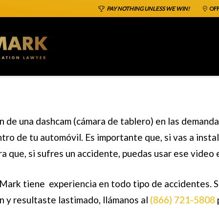
PAY NOTHING UNLESS WE WIN!
OFF
ión de una dashcam (cámara de tablero) en las
demandas
ro de tu automóvil. Es importante que, si vas a insta
ra que, si sufres un accidente, puedas usar ese video 
ark tiene experiencia en todo tipo de accidentes. 
n y resultaste lastimado, llámanos al
(866) 721-5808
p