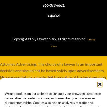
866-393-6621
Español
Copyright © My Lawyer Mark, all rights reserved.
|
Privacy
Policy
Attorney Advertising. The choice of a lawyer is an important
decision and should not be based solely upon advertisements.
No representation is made that the quality of the legal services
to be performed is greater than the quality of legal services
performed by other lawyers. Services not available in all
We use cookies on our website to enhance your browsing experience,
jurisdictions. Although this firm maintains joint responsibility,
personalize the content you see, and remember your preferences
some cases may involve co-counsel or be referred to other
during repeat visits. Cookies also help us analyze site traffic and