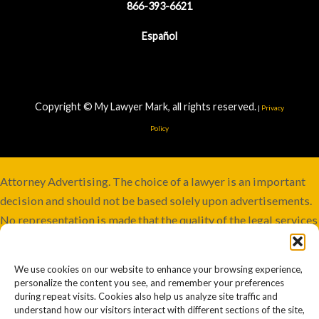
866-393-6621
Español
Copyright © My Lawyer Mark, all rights reserved.
|
Privacy
Policy
Attorney Advertising. The choice of a lawyer is an important
decision and should not be based solely upon advertisements.
No representation is made that the quality of the legal services
to be performed is greater than the quality of legal services
performed by other lawyers. Services not available in all
We use cookies on our website to enhance your browsing experience,
jurisdictions. Although this firm maintains joint responsibility,
personalize the content you see, and remember your preferences
some cases may involve co-counsel or be referred to other
during repeat visits. Cookies also help us analyze site traffic and
understand how our visitors interact with different sections of the site,
firms. Past or prior results afford no guarantee of future