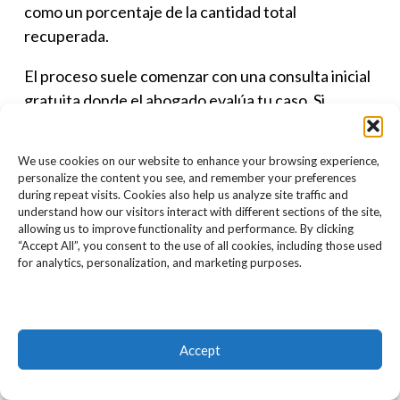
como un porcentaje de la cantidad total
recuperada.
El proceso suele comenzar con una consulta inicial
gratuita donde el abogado evalúa tu caso. Si
decides contratarlo, firmarás un acuerdo
detallando el porcentaje de los honorarios. El
We use cookies on our website to enhance your browsing experience,
abogado se encargará de todo el proceso legal,
personalize the content you see, and remember your preferences
desde la investigación hasta las negociaciones. Si
during repeat visits. Cookies also help us analyze site traffic and
understand how our visitors interact with different sections of the site,
gana el caso, se deducirán sus honorarios de la
allowing us to improve functionality and performance. By clicking
compensación obtenida. Si pierde, no debes nada.
“Accept All”, you consent to the use of all cookies, including those used
for analytics, personalization, and marketing purposes.
Consulta Grátis Con
Abogados de Accidentes
de Motocicleta en
Accept
Bakersfield