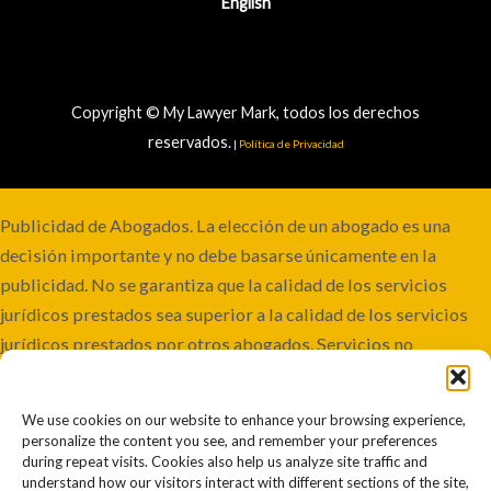
English
Copyright © My Lawyer Mark, todos los derechos
reservados.
|
Política de Privacidad
Publicidad de Abogados. La elección de un abogado es una
decisión importante y no debe basarse únicamente en la
publicidad. No se garantiza que la calidad de los servicios
jurídicos prestados sea superior a la calidad de los servicios
jurídicos prestados por otros abogados. Servicios no
disponibles en todas las jurisdicciones. Aunque este bufete
mantiene la responsabilidad conjunta, algunos casos pueden
We use cookies on our website to enhance your browsing experience,
involucrar a co-abogados o ser remitidos a otros bufetes.
personalize the content you see, and remember your preferences
Resultados pasados o anteriores no garantizan resultados
during repeat visits. Cookies also help us analyze site traffic and
understand how our visitors interact with different sections of the site,