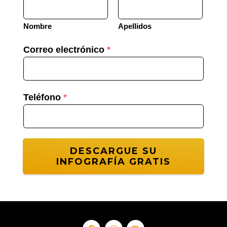
Nombre
Apellidos
P
Correo electrónico
*
h
o
n
Teléfono
*
e
N
a
m
DESCARGUE SU
e
INFOGRAFÍA GRATIS
N
u
m
b
e