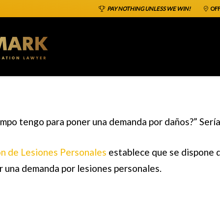
PAY NOTHING UNLESS WE WIN!
OFF
empo tengo para poner una demanda por daños
?” Serí
ón de Lesiones Personales
establece que se dispone d
ar una demanda por lesiones personales.