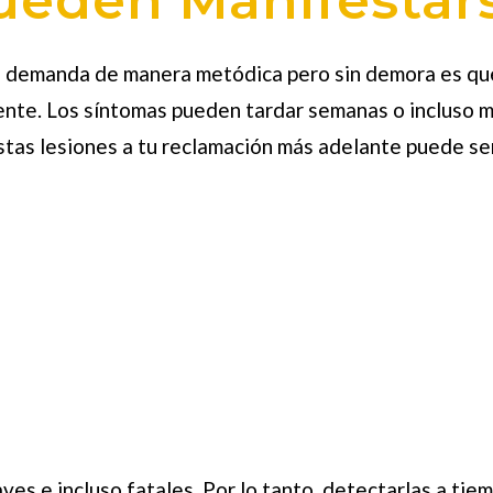
na demanda de manera metódica pero sin demora es que
te. Los síntomas pueden tardar semanas o incluso me
tas lesiones a tu reclamación más adelante puede ser 
ves e incluso fatales. Por lo tanto, detectarlas a tie