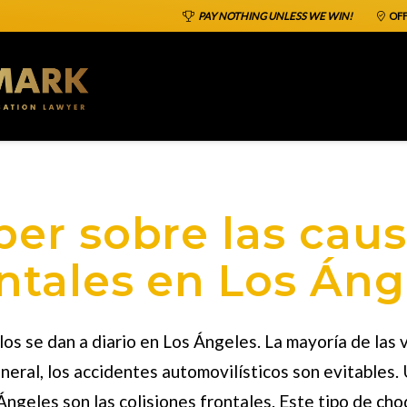
PAY NOTHING UNLESS WE WIN!
OFF
ber sobre las ca
ntales en Los Áng
s se dan a diario en Los Ángeles. La mayoría de las 
general, los accidentes automovilísticos son evitables
Ángeles son las colisiones frontales. Este tipo de c