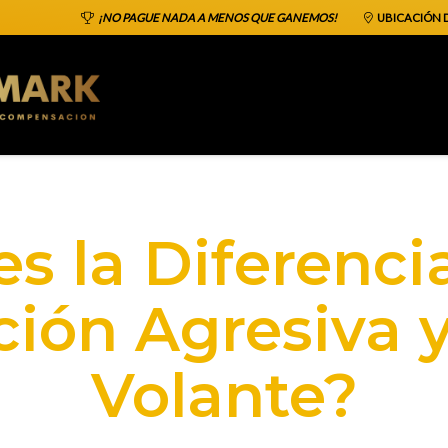
¡NO PAGUE NADA A MENOS QUE GANEMOS!
UBICACIÓN D
es la Diferenci
ión Agresiva y 
Volante?