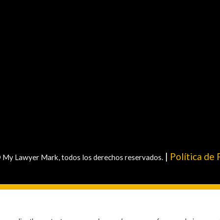
|
Política de 
 My Lawyer Mark, todos los derechos reservados.
isión importante y no debe basarse únicamente en la publicida