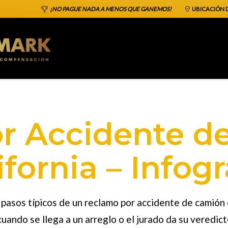
¡NO PAGUE NADA A MENOS QUE GANEMOS!
UBICACIÓN D
r Accidente d
ifornia – Infogr
 pasos típicos de un
reclamo por accidente de camión
uando se llega a un arreglo o el jurado da su veredicto