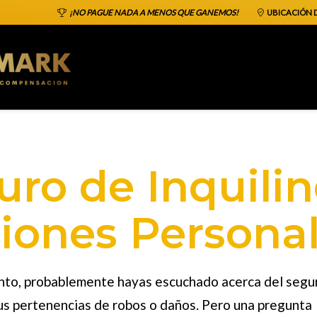
¡NO PAGUE NADA A MENOS QUE GANEMOS!
UBICACIÓN D
uro de Inquili
iones Persona
ento, probablemente hayas escuchado acerca del segu
tus pertenencias de robos o daños. Pero una pregunta