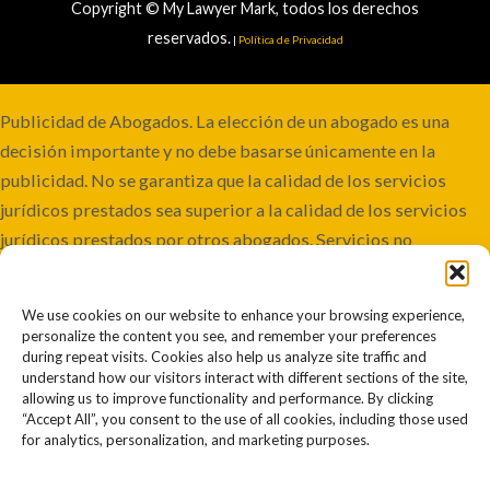
Copyright © My Lawyer Mark, todos los derechos
reservados.
|
Política de Privacidad
Publicidad de Abogados. La elección de un abogado es una
decisión importante y no debe basarse únicamente en la
publicidad. No se garantiza que la calidad de los servicios
jurídicos prestados sea superior a la calidad de los servicios
jurídicos prestados por otros abogados. Servicios no
disponibles en todas las jurisdicciones. Aunque este bufete
mantiene la responsabilidad conjunta, algunos casos pueden
We use cookies on our website to enhance your browsing experience,
involucrar a co-abogados o ser remitidos a otros bufetes.
personalize the content you see, and remember your preferences
Resultados pasados o anteriores no garantizan resultados
during repeat visits. Cookies also help us analyze site traffic and
understand how our visitors interact with different sections of the site,
futuros o similares. Cada caso es diferente y debe juzgarse por
allowing us to improve functionality and performance. By clicking
sus propios méritos. La información contenida en este sitio
“Accept All”, you consent to the use of all cookies, including those used
for analytics, personalization, and marketing purposes.
web no debe interpretarse como asesoramiento jurídico. El
uso de este sitio web no establece una relación abogado-