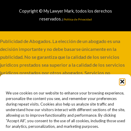
Copyright © My Lawyer Mark, todos los derechos
reservados.
|
Política de Privacidad
Publicidad de Abogados. La elección de un abogado es una
decisión importante y no debe basarse únicamente en la
publicidad. No se garantiza que la calidad de los servicios
jurídicos prestados sea superior a la calidad de los servicios
jurídicos prestados por otros abogados. Servicios no
disponibles en todas las jurisdicciones. Aunque este bufete
mantiene la responsabilidad conjunta, algunos casos pueden
We use cookies on our website to enhance your browsing experience,
involucrar a co-abogados o ser remitidos a otros bufetes.
personalize the content you see, and remember your preferences
Resultados pasados o anteriores no garantizan resultados
during repeat visits. Cookies also help us analyze site traffic and
understand how our visitors interact with different sections of the site,
futuros o similares. Cada caso es diferente y debe juzgarse por
allowing us to improve functionality and performance. By clicking
sus propios méritos. La información contenida en este sitio
“Accept All”, you consent to the use of all cookies, including those used
for analytics, personalization, and marketing purposes.
web no debe interpretarse como asesoramiento jurídico. El