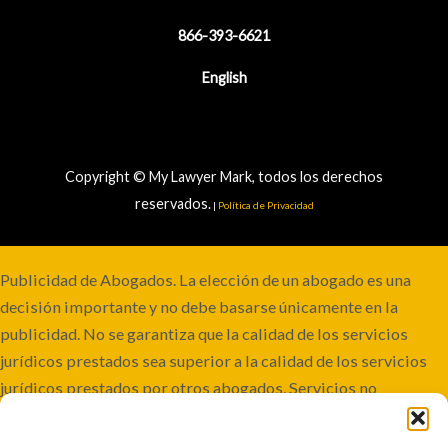
866-393-6621
English
Copyright © My Lawyer Mark, todos los derechos
reservados.
|
Política de Privacidad
Publicidad de Abogados. La elección de un abogado es una
decisión importante y no debe basarse únicamente en la
publicidad. No se garantiza que la calidad de los servicios
jurídicos prestados sea superior a la calidad de los servicios
jurídicos prestados por otros abogados. Servicios no
disponibles en todas las jurisdicciones. Aunque este bufete
mantiene la responsabilidad conjunta, algunos casos pueden