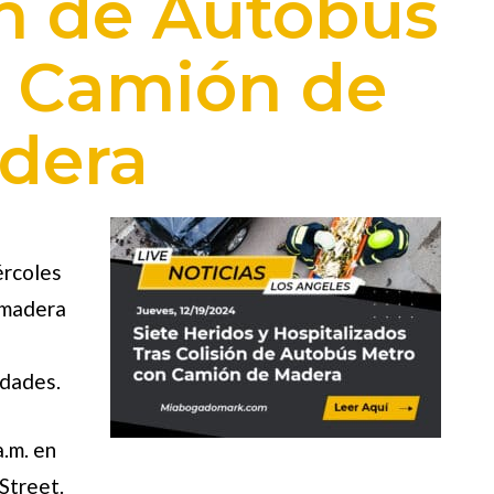
ón de Autobús
n Camión de
dera
ércoles
 madera
idades.
a.m. en
Street.