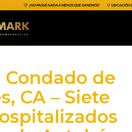
¡NO PAGUE NADA A MENOS QUE GANEMOS!
UBICACIÓN D
4] Condado de
s, CA – Siete
ospitalizados