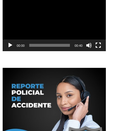
de
vídeo
00:00
00:40