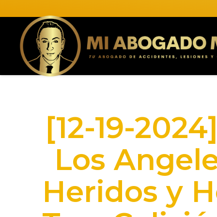
[12-19-202
Los Angele
Heridos y H